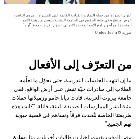
عنوان الصورة: من جملة التمارين القيادية القائمة على المسرح – مروى الناصر،
عرض مناظرة في كلية الحقوق في الجامعة اللبنانية بتيسير من هيئة الأمم
المتحدة للمرأة وبرنامج الأمم المتحدة الإنمائي. تصوير: فريق جمعية "أوند"
صورة: © Ondes Team
من التعرّف إلى الأفعال
ما إن انتهت الجلسات التدريبية، حتى تحوّل ما تعلّمه
الطلاب إلى مبادرات حيّة تنبض على أرض الواقع. ففي
جامعة بيروت العربية، قادت ديانا حامو وزميلاتها حملات
بيئية لنشر الممارسات الصديقة للبيئة، قائلة: "كانت هذه
طريقتنا الخاصة لنُحدث فرقاً ونساهم في قضية حيوية
تهم الجميع."
وفي الوقت نفسه،
اختارت طالبات أخريات، مثل
سارة