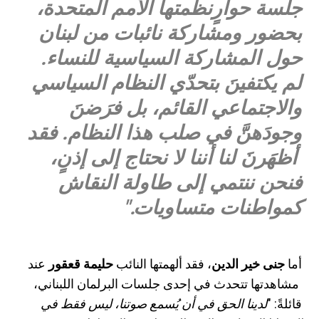
جلسة حوارٍنظمتها الأمم المتحدة،
بحضور ومشاركة نائبات من لبنان
حول المشاركة السياسية للنساء.
لم يكتفينَ بتحدّي النظام السياسي
والاجتماعي القائم، بل فرَضنَ
وجودَهنَّ في صلب هذا النظام. فقد
أظهَرنَ لنا أننا لا نحتاج إلى إذنٍ،
فنحن ننتمي إلى طاولة النقاش
كمواطنات متساويات."
أما
جنى خير الدين
، فقد ألهمتها النائب
حليمة قعقور
عند
مشاهدتها تتحدث في إحدى جلسات البرلمان اللبناني،
قائلةً: "
لدينا الحق في أن يُسمع صوتنا، ليس فقط في