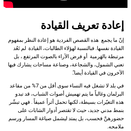
إعادة تعريف القيادة
إنّ ما
يجمع
هذه القصص الفردية هو إعادة النظر بمفهوم
القيادة نفسها. فبالنسبة لهؤلاء الطالبات، القيادة لم تَعُد
مرتبطة بالهَرمية أو فرض الآراء بالصوت المرتفع ، بل
تعني الشمول، والشجاعة، وصناعة مساحات يشارك فيها
الآخرون في القيادة أيضا.ً
في بلد لا تشغل فيه النساء سوى أقل من 7% من مقاعد
البرلمان وغالباً ما يتم تهميش أصوات الشباب، قد تبدو
هذه التغيّرات بسيطة، لكنها تحمل أثراً عميقاً . فهي تبشّر
بنمط مدني جديد، حيث لا تقتصر أدوار الشابات على
حضورهنَّ فحسب، بل يمتد ليشمل صياغة المسار ورسم
ملامحه.