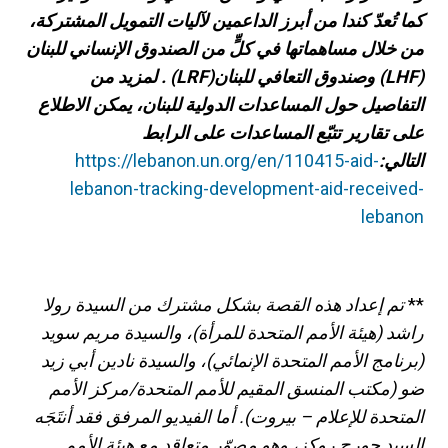
كما تُعدّ كندا من أبرز الداعمين لآليات التمويل المشتركة،
من خلال مساهماتها في كلٍّ من الصندوق الإنساني للبنان
(LHF)
وصندوق التعافي للبنان
(LRF)
. لمزيد من
التفاصيل حول المساعدات الدولية للبنان، يمكن الاطلاع
على تقارير تتبّع المساعدات على الرابط
التالي
:
https://lebanon.un.org/en/110415-aid-
lebanon-tracking-development-aid-received-
lebanon
**
تم إعداد هذه القصة بشكل مشترك من السيدة رولا
راشد (هيئة الأمم المتحدة للمرأة)، والسيدة مريم سويد
(برنامج الأمم المتحدة الإنمائي)، والسيدة نادين أبي زيد
ضو (مكتب المنسق المقيم للأمم المتحدة/مركز الأمم
المتحدة للإعلام – بيروت). أما الفيديو المرفق فقد أنتَجَه
السيد جورج روكز، وهو مصوّر متعاقد مع هيئة الأمم