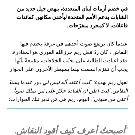
في خضم أزمات لبنان المتعددة، ينهض جيل جديد من
الشابات بدعم الأمم المتحدة ليأخذن مكانهن كقائدات
فاعلات، لا كمجرد متفرّجات.
عندما كان يرتفع صوت أحدهم في غرفة يحتدم فيها
النقاش
، كان ردّ فعل ريم حرزالله الفوري هو المغادرة.
فقد اعتادت الطالبة على تجنّب الخلافات، مقتنعةً بأنّها
يجب أن تلتزم الصمت بينما يسيطر الآخرون على
الحوار.
تقول ريم بهدوء: "
كنت أعتقد أنّه ليس لي دور عندما يشتدّ
النقاش. كنت أظن أن القيادة حكرٌ على مَن يملك صوتاً
أعلى من صوتي".
اليوم، ريم هي مَن تدير تلك الحوارات:
"
أصبحتُ أعرف كيف أقود النقاش.