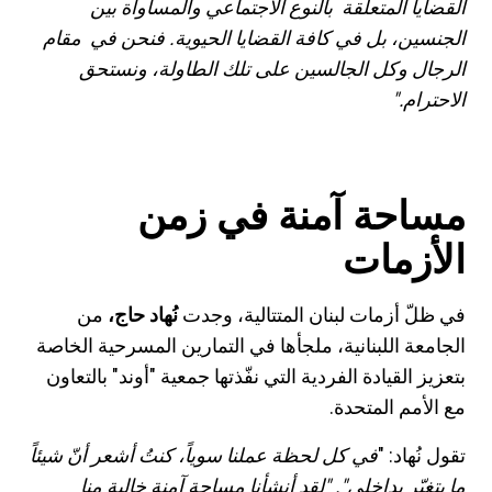
القضايا المتعلقة بالنوع الاجتماعي والمساواة بين
الجنسين، بل في كافة القضايا
الحيوية
. فنحن في مقام
الرجال وكل الجالسين على تلك الطاولة، ونستحق
الاحترام."
مساحة آمنة في زمن
الأزمات
في ظلّ أزمات لبنان المتتالية، وجدت
نُهاد حاج،
من
الجامعة اللبنانية، ملجأها في التمارين المسرحية الخاصة
بتعزيز القيادة الفردية التي نفّذتها جمعية "أوند" بالتعاون
مع الأمم المتحدة.
تقول نُهاد: "
في كل لحظة عملنا
سوياً
، كنتُ أشعر أنّ شيئاً
ما يتغيّر بداخلي". "لقد أنشأنا مساحة آمنة خالية منا