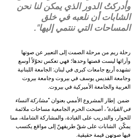
وأدركتُ
ا
لدور الذي يمكن لنا نحن
الشابات أن
نلعبه في خلق
المساحات التي ننتمي إليه
ا
"
.
رحلة ريم من مرحلة الصمت إلى التعبير عن صوتها
وآرائها ليست قصتها وحدها؛ فهي تعكس تحوّلاً أوسع
تشهده أربع جامعات كبرى في لبنان: الجامعة اللبنانية
وجامعة القديس يوسف
في بيروت
وجامعة بيروت
العربية والجامعة الأميركية في بيروت.
ضمن إطار المشروع الأممي بعنوان "
مشاركة النساء
في القيادة"
، أصبحت الحرم الجامعية مساحات ملائمة
للحوار، والتدريب على القيادة، والمشاركة الشاملة، مما
يمكّن الشابات على شقّ طريقهنّ إلى مواقع يكتسب
فيها صوتهن قيمة حقيقية
.