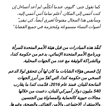
كما تقول جنى
:
"
اليوم، عندما أتكلّم، لم أعد أتساءل إن
كنت أنتمي إلى المكان. أعلم تماما أنني أنتمي إليه،
وسأبقي هذا المجال مفتوحاً لغيري أيضاً، كي تبقى ّ
أصوات النساء مسموعَة ومُحترَمة في جميع القضايا."
تُنفّذ هذه المبادرات من قبل هيئة الأمم المتحدة للمرأة
وبرنامج الأمم المتحدة الإنمائي، بدعم من حكومة كندا،
وبالشراكة الوثيقة مع عدد من الجهات المحلية
.
إنّ قصص هؤلاء الشابات ما كان لها أن تتحقق لولا الدعم
السخي من حكومة كندا، التي تُعَدّ من أبرز الجهات
المانحة للبنان. فمنذ عام 2016، قدّمت كندا ما يقارب
540 مليون دولار أميركي للبنان، دعمت من خلالها
مجالات حيوية كالحماية والمساواة بين الجنسين
والاستقرار الاجتماعي والأمن الغذائي والصحة، وغيرها.