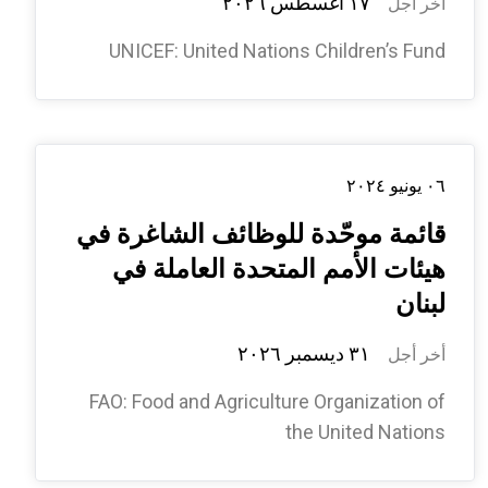
١٧ أغسطس ٢٠٢٦
أخر أجل
LEVEL 3), BEIRUT, LEBANON -
UNICEF: United Nations Children’s Fund
TILL JUNE 2027
(EXTENDABLE)
٠٦ يونيو ٢٠٢٤
قائمة موحّدة للوظائف الشاغرة في
هيئات الأمم المتحدة العاملة في
لبنان
٣١ ديسمبر ٢٠٢٦
أخر أجل
FAO: Food and Agriculture Organization of
the United Nations