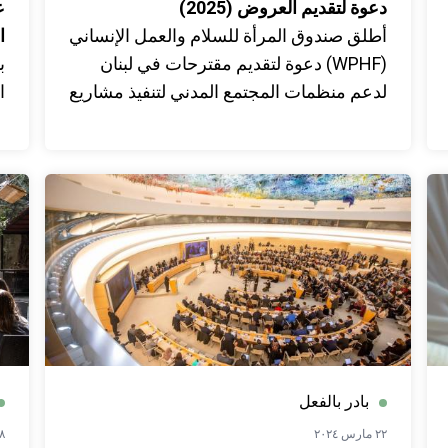
دعوة لتقديم العروض (2025)
ع
أطلق صندوق المرأة للسلام والعمل الإنساني
ا
(WPHF) دعوة لتقديم مقترحات في لبنان
ب
لدعم منظمات المجتمع المدني لتنفيذ مشاريع
تركز على الاستجابة الإنسانية والتصدي
ا
للأزمات وحماية النساء والفتيات، و بناء
ا
السلام والتعافي، بالإضافة إلى دعم منظمات
ل
حقوق المرأة المحلية والشبابية من خلال
التمويل المؤسسي.
بادر بالفعل
٢٢ مارس ٢٠٢٤
٠٨ ما