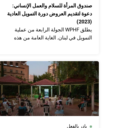
صندوق المرأة للسلام والعمل الإنساني:
دعوة لتقديم العروض دورة التمويل العادية
(2023)
يطلق WPHF الجولة الرابعة من عملية
التمويل في لبنان. الغاية العامة من هذه
الدعوة لتقديم المقترحات هي تقديم المنح
لمنظمات المجتمع المدني المحليات النسائية
والشبابية في لبنان من أجل حماية النساء
والفتيات، ولا سيما أولئك الذين يعملون في
بناء السلام في سياق النزاع والسياقات
الإنسانية.
بادر بالفعل