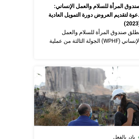
ندوق المرأة للسلام والعمل الإنساني:
عوة لتقديم العروض دورة التمويل العادية
(
طلق صندوق المرأة للسلام والعمل
الإنساني (WPHF) الجولة الثالثة من عملية
لتمويل في لبنان. الغاية العامة من هذه
لدعوة لتقديم المقترحات هي تقديم المنح
منظمات المجتمع المدني المحليات النسائية
الشبابية في لبنان من أجل حماية النساء
الفتيات، ولا سيما أولئك الذين يعملون في
ناء السلام في سياق النزاع والسياقات
لإنسانية.
بادر بالفعل