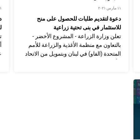
١١ مارس ٢٠٢١
٣١ ينا
دعوة لتقديم طلبات للحصول على منح
د
للاستثمار في بنى تحتية زراعية
ل
تعلن وزارة الزراعة - المشروع الأخضر -
بالتعاون مع منظمة الأغذية والزراعة للأمم
المتحدة (الفاو) في لبنان وبتمويل من الاتحاد
ع
الأوروبي عن بدء استلام طلبات المزارعين
م
الاكثر حاجة في مختلف المناطق اللبنانية
ا
للاستفادة من مساعدات من أجل تنفيذ
ف
أنشطة استثمارية في بنى تحتية زراعية.
ا
ا