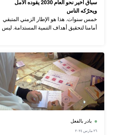
سباق أخير نحو العام 2030 يقوده الأمل
ويحرّكه الناس
خمس سنوات. هذا هو الإطار الزمني المتبقي
أمامنا لتحقيق أهداف التنمية المستدامة. ليس
لوعودٍ مجرّدة، بل لحلولٍ يراها الناس
ويشعرون بها ويثقون بها.
خمس سنوات من أجل الناس. الكوكب. ومن
أجل تحقيق الأثر المرجو. هي مبادرة عالمية
تقودها دول العالم، تُجسّد السباق الأخير
لتحقيق الأهداف العالمية من 2026 ولغاية
2030.
بادر بالفعل
٢٦ مارس ٢٠٢٤