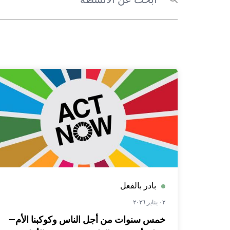
بادر بالفعل
٠٢ يناير ٢٠٢٦
خمس سنوات من أجل الناس وكوكبنا الأم—