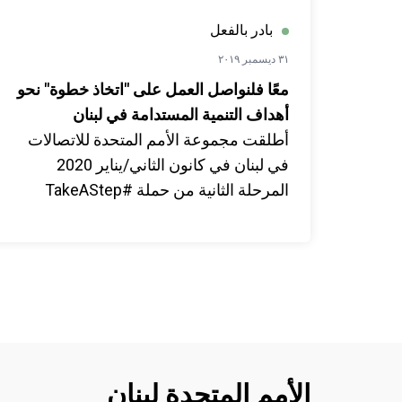
بادر بالفعل
٣١ ديسمبر ٢٠١٩
معًا فلنواصل العمل على "اتخاذ خطوة" نحو
أهداف التنمية المستدامة في لبنان
أطلقت مجموعة الأمم المتحدة للاتصالات
في لبنان في كانون الثاني/يناير 2020
المرحلة الثانية من حملة #TakeAStep
/#لازم_تفرق_معنا بهدف تعزيز المعرفة
والوعي حول أهداف التنمية المستدامة وحول
عمل الأمم المتحدة في لبنان. ومن خلال
اعتماد أدوات اتصال مختلفة، تهدف هذه
الحملة في مرحلتها الثانية إلى إحداث تغييرٍ
الأمم المتحدة لبنان