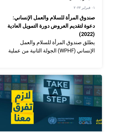
٠١ فبراير ٢٠٢٢
صندوق المرأة للسلام والعمل الإنساني:
دعوة لتقديم العروض دورة التمويل العادية
(2022)
يطلق صندوق المرأة للسلام والعمل
الإنساني (WPHF) الجولة الثانية من عملية
التمويل في لبنان. وتركز دعوة الصندوق
لتقديم مقترحات المشاريع على تحسين
المشاركة السياسية للمرأة من أجل بناء سلام
أكثر شمولاً في لبنان. كما أنها فرصة
لمنظمات المجتمع المدني لتقديم طلب
الحصول على التمويل المؤسسي لتعزيز
قدراتهم.