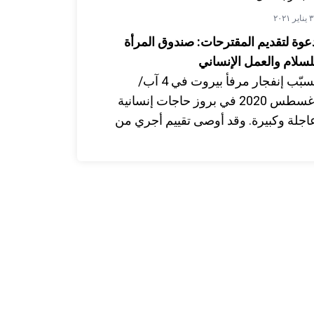
ير ٢٠٢١
عوة لتقديم المقترحات: صندوق المرأة
لسلام والعمل الإنساني
تسبّب إنفجار مرفأ بيروت في 4 آب/
أغسطس 2020 في بروز حاجات إنسانية
اجلة وكبيرة. وقد أوصى تقييم أجري من
نظور المساواة بين الجنسين بزيادة
لمشاركة الفاعلة للنساء والفئات المهمشة
ي صنع القرار. بغية دعم هذه الجهود أطلقت
لأمم المتحدة في لبنان أخيراً نافذة "صندوق
لمرأة للسلام والعمل الإنساني".