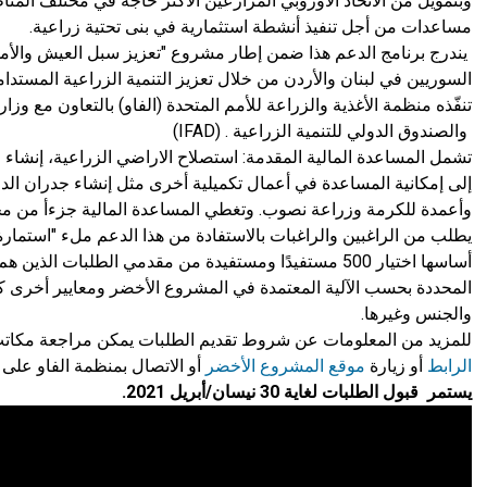
وبتمويل من الاتحاد الأوروبي المزارعين الاكثر حاجة في مختلف المناطق
مساعدات من أجل تنفيذ أنشطة استثمارية في بنى تحتية زراعية.
يندرج برنامج الدعم هذا ضمن إطار مشروع "تعزيز سبل العيش والأمن
السوريين في لبنان والأردن من خلال تعزيز التنمية الزراعية المستدامة
والصندوق الدولي للتنمية الزراعية . (IFAD)
تشمل المساعدة المالية المقدمة: استصلاح الاراضي الزراعية، إنشاء خ
إلى إمكانية المساعدة في أعمال تكميلية أخرى مثل إنشاء جدران ال
وأعمدة للكرمة وزراعة نصوب. وتغطي المساعدة المالية جزءأ من مجم
يطلب من الراغبين والراغبات بالاستفادة من هذا الدعم ملء "استمار
أساسها اختيار 500 مستفيدًا ومستفيدة من مقدمي الطلبات ال
المحددة بحسب الآلية المعتمدة في المشروع الأخضر ومعايير أخرى 
والجنس وغيرها.
للمزيد من المعلومات عن شروط تقديم الطلبات يمكن مراجعة مكات
الرابط
أو زيارة
موقع المشروع الأخضر
أو الاتصال بمنظمة الفاو على الرقم
يستمر قبول الطلبات لغاية 30 نيسان/أبريل 2021.