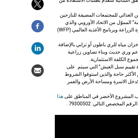
 اللبنانية للتقدّم بطلبات الاستفادة من
 الغذائي للمجتمعات المضيفة للنازحين
" المموّل من الاتحاد الأوروبي والذي
تنفّذه منظمة الأغذية والزراعة للأمم المتحدة (الفاو) بالتعاون مع وزارة الزراعة وبرنامج الأغذية العالمي (WFP)
زان مياه للري باطون أو ترابي بالإضافة
دعم وري حديث وبناء تصاوين زراعية
وع الكلفة الاستثمارية.
ة تقييم سبل العيش" التي سيتم على
ذين هم الأكثر حاجة والذين استوفوا الشروط
كدخل الاسرة ومساحة الأرض والعمر
ب المشروع الأخضر في المناطق على
هذا
 المخصص التالي: 79300502 .