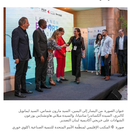
عنوان الصورة: من اليسار إلى اليمين، السيد مارون شماس، السيد ايمانويل
كالنزي، السيدة ألكساندرا سانتيانا، والسيدة ميلاني هاونشتاينن يوزعون
الشهادات على خريجي أكاديمية لبنان التصدير.
صورة: © المكتب الإقليمي لمنظّمة الأمم المتحدة للتنمية الصناعية \كلوي خوري