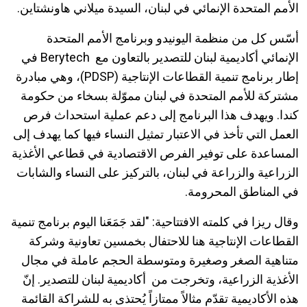
الأمم المتحدة الإنمائي في لبنان، السيدة ميلاني هاونشتاين.
أسّس كل من منظمة اليونيدو وبرنامج الأمم المتحدة
الإنمائي أكاديمية لبنان للتصدير بالتعاون مع Berytech في
إطار برنامج تنمية القطاعات الإنتاجية (PDSP)، وهي مبادرة
مشتركة للأمم المتحدة في لبنان مموّلة بسخاء من حكومة
كندا. ويهدف هذا البرنامج إلى دعم عملية استحداث فرص
العمل التي تأخذ في الاعتبار تمثيل النساء فيها كما يهدف إلى
المساعدة على توفير الفرص الاقتصادية في قطاعي الأغذية
الزراعية والزراعة في لبنان، بالتركيز على النساء والشابات
في المناطق المحرومة.
وقال ريزا في كلمته الافتتاحية: "لقد جَمَعَنا اليوم برنامج تنمية
القطاعات الإنتاجية هنا للاحتفال بخمسين تعاونية وشركة
متناهية الصغر وصغيرة ومتوسطة الحجم عاملة في مجال
الأغذية الزراعية، وتخرجت من أكاديمية لبنان للتصدير. إنّ
هذه الأكاديمية تقدّم مثالاً ممتازاً يُحتذى به للشراكة القائمة