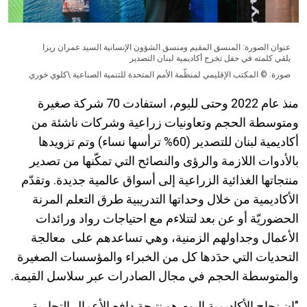
عنوان الصورة: المنسق المقيم ومنسق الشؤون الإنسانية السيد عمران ريزا
يلقي كلمته في حفل تخرج أكاديمية لبنان التصدير
صورة: © المكتب الإقليمي لمنظّمة الأمم المتحدة للتنمية الصناعية \كلوي خوري
منذ عام 2022 وحتى لليوم، استفادت 70 شركة صغيرة
ومتوسطة الحجم وتعاونيات زراعية وشركات ناشئة من
أكاديمية لبنان للتصدير (60% ترأسها نساء) وتم تزويدها
بالأدوات اللازمة والرؤى والنصائح التي تمكّنها من تصدير
منتجاتها الغذائية الزراعية إلى أسواق عالمية جديدة. وتقدّم
الأكاديمية من خلال وحداتها التدريبية طرق التعلم المرنة
الحضوريّة أو عن بعد لتتلاءم مع احتياجات رواد ورائدات
الأعمال وجداولهم الزمنية، وهي تساعدهم على معالجة
التحديات التي حدَدها كل من الخبراء والمؤسسات الصغيرة
والمتوسطة الحجم في مجال الصادرات عبر سلاسل القيمة.
"إن نجاح الأكاديمية اليوم هو نتيجة دافع الأعمال التجارية