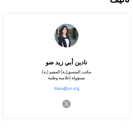
نادين أبي زيد ضو
مكتب المنسق(ـة) المقيم (ـة)
مسؤولة إعلامية وطنية
daou@un.org
twitter-x