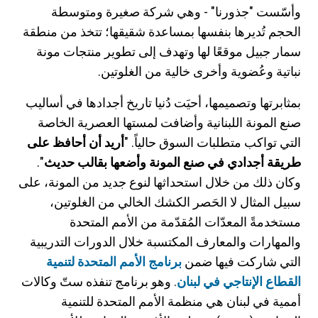
وأسّست "جذورنا" - وهي شركة صغيرة ومتوسطة
الحجم تُديرها بنفسها بمساعدة شقيقها؛ تتخذ من منطقة
سمار جبيل موقعًا لها وتهدف إلى تطوير منتجات مونة
نباتية وعُضوية وأخرى خالية من الغلوتين.
بمثابرتها وتصميمها، أحيَت دُنيا تاريخ أجدادها في أساليب
صنع المونة اللبنانية وأضافت لمستها العصرية الخاصة
التي تواكب متطلبات السوق حالياً. "
أريد أن أحافظ على
طريقة أجدادي في صنع المونة وأضعها بقالب حديث
".
وكان ذلك من خلال استحداثها لنوع جديد من المونة، على
سبيل المثال لا الحَصر الكشك الخالي من الغلوتين،
مستخدمةً المعدّات المُقدّمة من الأمم المتحدة
والمهارات والمعارف المكتسبة خلال الدورات التدريبية
التي شاركت فيها ضمن
برنامج الأمم المتحدة لتنمية
القطاع الإنتاجي في لبنان
. وهو برنامج تنفذه ستّ وكالات
أممية في لبنان هي منظمة الأمم المتحدة للتنمية