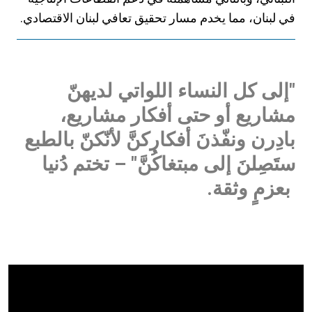
في لبنان، مما يخدم مسار تحقيق تعافي لبنان الاقتصادي.
"
إلى كل النساء اللواتي لديهنّ
مشاريع أو حتى أفكار مشاريع،
بادِرن ونفّذنَ أفكاركنَّ لأنّكنّ بالطبع
ستَصِلنَ إلى مبتغاكُنَّ
" – تختم دُنيا
بعزمٍ وثقة.