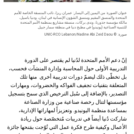
عنوان الصورة: من اليمين إلى اليسار: عمران ريزا، نائب المنسقة الخاصة للأمم
المتحدة والمنسق المقيم ومنسق الشؤون الإنسانية في لبنان، ودنيا باسيل،
مالكة مؤسسة جذورنا، وندى بركات، منسقة مشاريع بمنظمة الأمم المتحدة
للتنمية الصناعية (يونيدو) في مطبخ دنيا في منطقة سمار جبيل.
صورة: © UNIC-RCO Lebanon/Nadine Abi Zeid Daou
إنّ دعم الأمم المتحدة لدُنيا لم يقتصر على الدورة
التدريبية الأولى حول المحاسبة وإدارة المنشآت فحسب،
بل تخطّى ذلك ليضمّ دورات تدريبية أخرى منها تلك
المتعلقة بتقنيات تجفيف الفواكه والخضروات، ومهارات
التصدير، بالإضافة إلى سُبل الترخيص الذي سمح بتسجيل
مؤسستها لتنال رخصة صناعية من وزارة الصناعة
بمساعدة منظمة اليونيدو. وتعزيزاً لمهاراتها الإدارية،
شاركت دُنيا أيضاً في تدريبات مُتخصّصة حول ريادة
الأعمال وكيفية طرح فكرة عمل التي تُوّجت بمَنحها جائزة