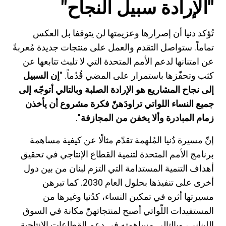
"الإرادة سبيل النجاح"
تُؤكد دنيا أن إصرارها وعزيمتها لن يتوقفا بل العكس
تماماً. ستواصل التقدم والعمل على منتجات جديدة مُعربةً
عن امتنانها لدعم الأمم المتحدة التي لا تلبث تتابعها عن
كثب وتحفّزها باستمرار على المضي قُدُماً. "
إن السبيل
إلى نجاح المشاريع هو الإرادة الصلبة وبالتالي أتوجّه إلى
جميع النساء اللواتي تراودَهنّ فكرة مشروع أن يأخذن
زمام المبادرة وألا يخفن من المجازفة
".
إنّ مسيرة دُنيا المُلهمة تقدّم مثالًا عن كيفية مساهمة
برنامج الأمم المتحدة لتنمية القطاع الإنتاجي في تحقيق
أهداف التنمية المستدامة التي التزم لبنان من بين دول
أخرى على تنفيذها بحلول العام 2030. كما تبرهن
مسيرتها أثره في تمكين النساء، كدُنيا وغيرها من
المستفيدات اللّواتي أصبح لمنتجاتهنّ مكانة في السوق
اللبناني، وبالتالي مساهمته في دعم القطاعات الإنتاجية