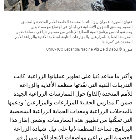
عنوان الصورة: عمران ريزا، نائب المنسقة الخاصة للأمم المتحدة والمنسق
المقيم ومنسق الشؤون الإنسانية في لبنان في اجتماع مع مستفيدين
ومستفيدات من برنامج تنمية القطاع الإنتاجي من ضمنهم دنيا في مساحة ضمن
المدرسة الحقلية للمزارعين والمزارعات التابعة لمنظمة الأغذية والزراعة للأمم
المتحدة في كفرحلدا.
صورة: © UNIC-RCO Lebanon/Nadine Abi Zeid Daou
وأكثر ما ساعد دُنيا على تطوير عملياتها الزراعية كانت
التدريبات الفنية التي نفّذتها منظمة الأغذية والزراعة
للأمم المتحدة (الفاو) حول الممارسات الزراعية الجيدة
ضمن "المدارس الحقلية للمزارعات والمزارعين" ودعمها
بالمدخلات الزراعية ومعدات الحماية الزراعية الشخصية
التي تمكّنها من تطبيق هذه الممارسات. وضمن إطار هذا
البرنامج، تساعد المنظمة دُنيا على نيل شهادة الزراعة
العضوية التي تراعي مواصفات الاتحاد الأوروبي (رقم