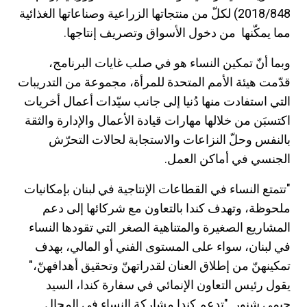
2018/848) لكلّ من منتجاتها الزراعية وصناعاتها الغذائية
مما يمكّنها من دخول الأسواق وتصريف إنتاجها.
وبما أنّ تمكين النساء هو في صلب غايات البرنامج،
قدّمت هيئة الأمم المتحدة للمرأة، مجموعة من التدريبات
التي استفادت منها دُنيا إلى جانب سيّدات أعمال أخريات
اكتسبَن من خلالها مهارات قيادة الأعمال والإدارة والثقة
بالنفس وحلّ النزاعات والاستجابة لحالات التحرّش
الجنسي في أماكن العمل.
"تتمتع النساء في القطاعات الإنتاجية في لبنان بإمكانيات
ملحوظة، وتهدف كندا بالتعاون مع شركائها إلى دعم
المشاريع الصغيرة والمتناهية الصغر التي تقودها النساء
في لبنان، سواء على المستوى الفني أو المالي، بهدف
تمكينهنّ من إطلاق العنان لقدراتهنّ وتحقيق أهدافهنّ،"
يقول رئيس التعاون الإنمائي في سفارة كندا، السيد
جيمي شنور. "تدعم كندا مشاركة النساء في المجال