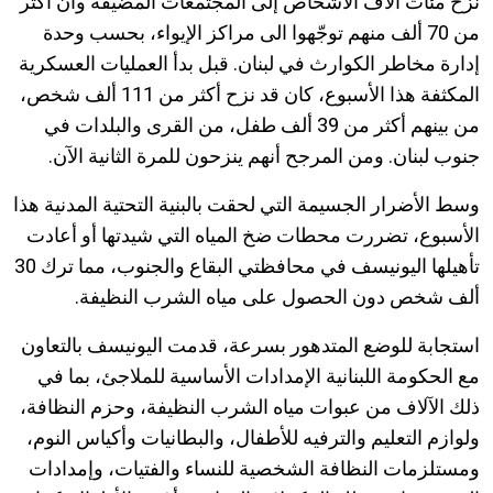
نزح مئات آلاف الأشخاص إلى المجتمعات المضيفة وأن أكثر
من 70 ألف منهم توجّهوا الى مراكز الإيواء، بحسب وحدة
إدارة مخاطر الكوارث في لبنان. قبل بدأ العمليات العسكرية
المكثفة هذا الأسبوع، كان قد نزح أكثر من 111 ألف شخص،
من بينهم أكثر من 39 ألف طفل، من القرى والبلدات في
جنوب لبنان. ومن المرجح أنهم ينزحون للمرة الثانية الآن.
وسط الأضرار الجسيمة التي لحقت بالبنية التحتية المدنية هذا
الأسبوع، تضررت محطات ضخ المياه التي شيدتها أو أعادت
تأهيلها اليونيسف في محافظتي البقاع والجنوب، مما ترك 30
ألف شخص دون الحصول على مياه الشرب النظيفة.
استجابة للوضع المتدهور بسرعة، قدمت اليونيسف بالتعاون
مع الحكومة اللبنانية الإمدادات الأساسية للملاجئ، بما في
ذلك الآلاف من عبوات مياه الشرب النظيفة، وحزم النظافة،
ولوازم التعليم والترفيه للأطفال، والبطانيات وأكياس النوم،
ومستلزمات النظافة الشخصية للنساء والفتيات، وإمدادات