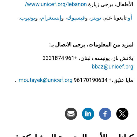
الأطفال، يرجى زيارة
www.unicef.org/lebanon/
أو
تابعونا على
تويتر
، و
فيسبوك
، و
إنستغرام
، و
يوتيوب
.
لمزيد من المعلومات، يرجى الاتصال بـ:
بلانش باز، يونيسف لبنان، +961 3331874
bbaz@unicef.org
مايا عتيّق،+ 96170190634
moutayek@unicef.org
.