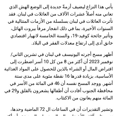
يأتي هذا النزاع ليضيف أزمةّ جديدة إلى الوضع الهش الذي
تعاني منه أصلاً عشرات الآلاف من العائلات في لبنان. فقد
تأثرت العائلات في لبنان بسلسلة من الأزمات المتتالية في
السنوات الأخيرة، بما في ذلك انفجار مرفأ بيروت الهائل،
وتأثير جائحة كوفيد-19، والسنة الخامسة لانهيار اقتصادي
خانق أدى إلى ارتفاع معدلات الفقر في البلاد.
أظهر مسح أجرته اليونيسف في لبنان في تشرين الثاني/
نوفمبر 2023 أن أكثر من 8 من كل 10 أسر اضطرت إلى
اقتراض المال أو الشراء بالدَين للحصول على المواد الغذائية
الأساسية، بزيادة قدرها 16 نقطة مئوية على مدى ستة
أشهر. ووجد المسح نفسه أن 46 في المائة من الأسر في
محافظة الجنوب أفادت أن أطفالها يشعرون بالقلق و29 في
المائة منهم يعانون من الاكتئاب.
وتشير التقديرات أن في الساعات ال 72 الماضية وحدها،