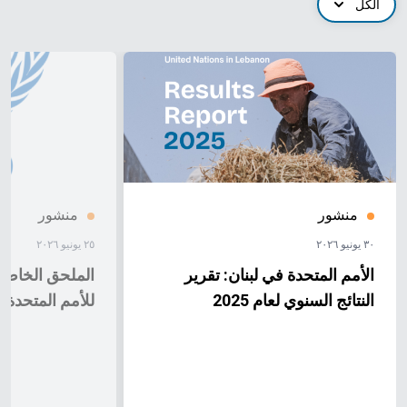
الكل
منشور
منشور
٣٠ يونيو ٢٠٢٦
٢٥ يونيو ٢٠٢٦
الأمم المتحدة في لبنان: تقرير
الملحق الخاص ب
النتائج السنوي لعام 2025
للأمم المتحدة لعام