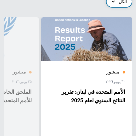
الكل
منشور
منشور
٣٠ يونيو ٢٠٢٦
٢٥ يونيو ٢٠٢٦
الأمم المتحدة في لبنان: تقرير
الملحق الخاص ب
النتائج السنوي لعام 2025
للأمم المتحدة لعام