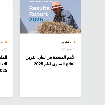
منشور
من
٣٠ يونيو ٢٠٢٦
٢٥ يونيو ٢٠٢٦
مم
الأمم المتحدة في لبنان: تقرير
المل
النتائج السنوي لعام 2025
التعا
025