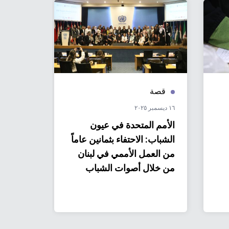
قصة
منشو
١٦ ديسمبر ٢٠٢٥
١٧ أبريل ٢٠٢٥
الأمم المتحدة في عيون
الأمم ا
الشباب: الاحتفاء بثمانين عاماً
النتائج ا
من العمل الأممي في لبنان
من خلال أصوات الشباب